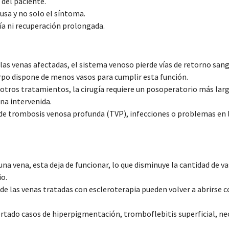
 del paciente.
ausa y no solo el síntoma.
ía ni recuperación prolongada.
r las venas afectadas, el sistema venoso pierde vías de retorno san
uerpo dispone de menos vasos para cumplir esta función.
de otros tratamientos, la cirugía requiere un posoperatorio más lar
na intervenida.
go de trombosis venosa profunda (TVP), infecciones o problemas en 
 una vena, esta deja de funcionar, lo que disminuye la cantidad de v
io.
e las venas tratadas con escleroterapia pueden volver a abrirse c
ortado casos de hiperpigmentación, tromboflebitis superficial, ne