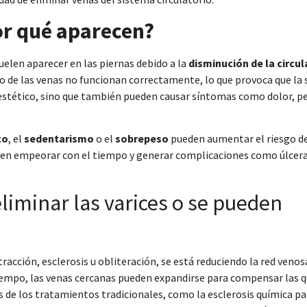
por qué aparecen?
uelen aparecer en las piernas debido a la
disminución de la circul
ro de las venas no funcionan correctamente, lo que provoca que la
 estético, sino que también pueden causar síntomas como dolor, p
zo
, el
sedentarismo
o el
sobrepeso
pueden aumentar el riesgo d
ueden empeorar con el tiempo y generar complicaciones como úlcer
liminar las varices o se pueden
acción, esclerosis u obliteración, se está reduciendo la red venos
tiempo, las venas cercanas pueden expandirse para compensar las q
s de los tratamientos tradicionales, como la esclerosis química pa