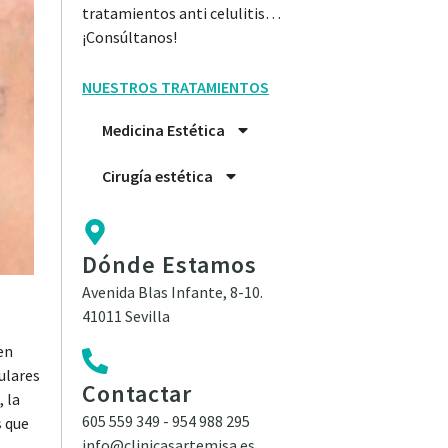
tratamientos anti celulitis…
¡Consúltanos!
NUESTROS TRATAMIENTOS
Medicina Estética
Cirugía estética
Dónde Estamos
Avenida Blas Infante, 8-10.
41011 Sevilla
en
culares
Contactar
 la
605 559 349
-
954 988 295
s
que
info@clinicasartemisa.es