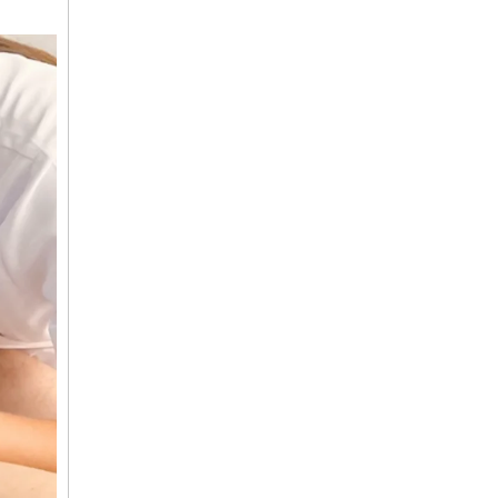
Acerca de las cookies
 funciones de redes sociales
con nuestros partners de
ue les haya proporcionado o