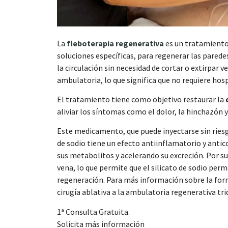
que hayan recopilado a parti
Selección
La
fleboterapia regenerativa
es un tratamiento
Necesarias
de
soluciones específicas, para regenerar las parede
consentimiento
la circulación sin necesidad de cortar o extirpar 
ambulatoria, lo que significa que no requiere hosp
El tratamiento tiene como objetivo restaurar la
Denegar
aliviar los síntomas como el dolor, la hinchazón y
Este medicamento, que puede inyectarse sin riesgo 
de sodio tiene un efecto antiinflamatorio y antico
sus metabolitos y acelerando su excreción. Por su p
vena, lo que permite que el silicato de sodio pe
regeneración. Para más información sobre la formu
cirugía ablativa a la ambulatoria regenerativa tri
1ª Consulta Gratuita.
Solicita más información