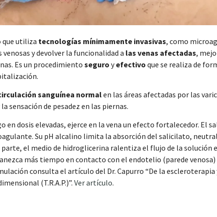
r del uso que haya hecho de sus servicios.
 que utiliza
tecnologías mínimamente invasivas
, como microag
Preferencias
Estadística
s venosas y devolver la funcionalidad a
las venas afectadas
, mej
venas. Es un procedimiento
seguro
y
efectivo
que se realiza de for
italización.
circulación sanguínea normal
en las áreas afectadas por las varic
Permitir la selección
 la sensación de pesadez en las piernas.
en dosis elevadas, ejerce en la vena un efecto fortalecedor. El sa
agulante. Su pH alcalino limita la absorción del salicilato, neutr
arte, el medio de hidroglicerina ralentiza el flujo de la solución e
rmanezca más tiempo en contacto con el endotelio (parede venosa)
lación consulta el artículo del Dr. Capurro “De la escleroterapia 
dimensional (T.R.A.P.)”.
Ver artículo
.