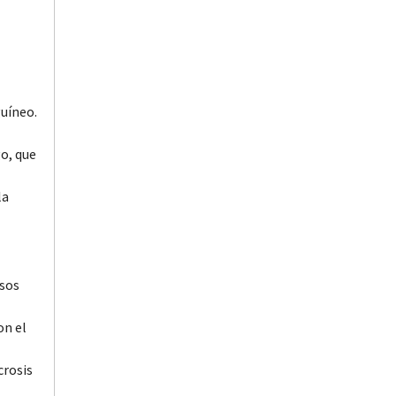
guíneo.
go, que
la
asos
on el
crosis