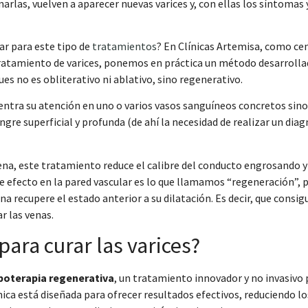
inarlas, vuelven a aparecer nuevas varices y, con ellas los síntomas 
ar para este tipo de
tratamientos
? En Clínicas Artemisa, como ce
tratamiento de varices, ponemos en práctica un método desarrolla
es no es obliterativo ni ablativo, sino regenerativo.
entra su atención en uno o varios vasos sanguíneos concretos sino
angre superficial y profunda (de ahí la necesidad de realizar un dia
vena, este tratamiento reduce el calibre del conducto engrosando y
te efecto en la pared vascular es lo que llamamos “regeneración”, 
na recupere el estado anterior a su dilatación. Es decir, que consig
r las venas.
ara curar las varices?
boterapia regenerativa
, un tratamiento innovador y no invasivo 
cnica está diseñada para ofrecer resultados efectivos, reduciendo lo