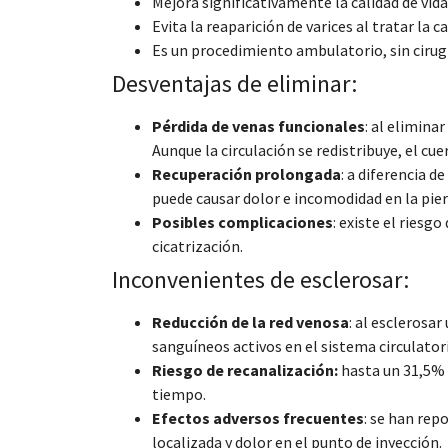
Mejora significativamente la calidad de vida
Evita la reaparición de varices al tratar la c
Es un procedimiento ambulatorio, sin cirug
Desventajas de eliminar:
Pérdida de venas funcionales
: al elimina
Aunque la circulación se redistribuye, el c
Recuperación prolongada
: a diferencia 
puede causar dolor e incomodidad en la pier
Posibles complicaciones
: existe el ries
cicatrización.
Inconvenientes de esclerosar:
Reducción de la red venosa
: al esclerosar
sanguíneos activos en el sistema circulator
Riesgo de recanalización:
hasta un 31,5% d
tiempo.
Efectos adversos frecuentes
: se han rep
localizada y dolor en el punto de inyección.