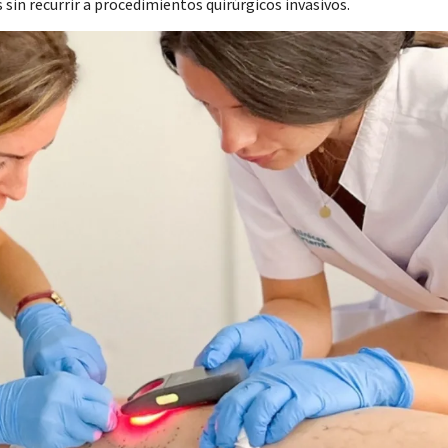
 sin recurrir a procedimientos quirúrgicos invasivos.
Detalles
s
b se usan para personalizar el contenido y los anuncios, ofrecer
s, compartimos información sobre el uso que haga del sitio web 
 análisis web, quienes pueden combinarla con otra información q