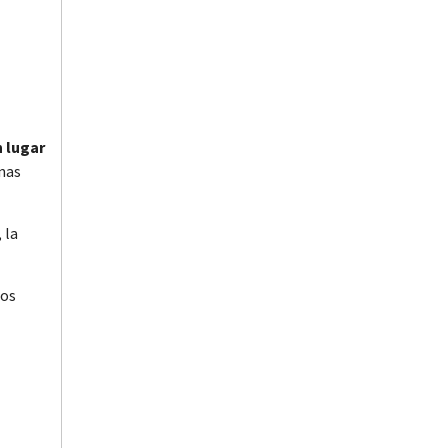
 lugar
enas
 la
ños