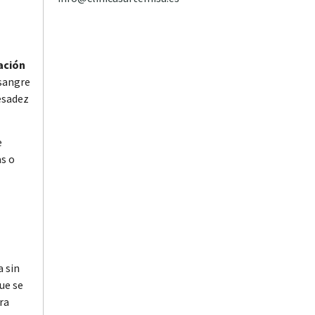
ación
 sangre
esadez
e
as o
a sin
ue se
ra