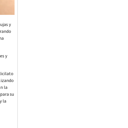
ujas y
Marketing
orando
ma
es y
Permitir todas
licilato
alizando
n la
 para su
y la