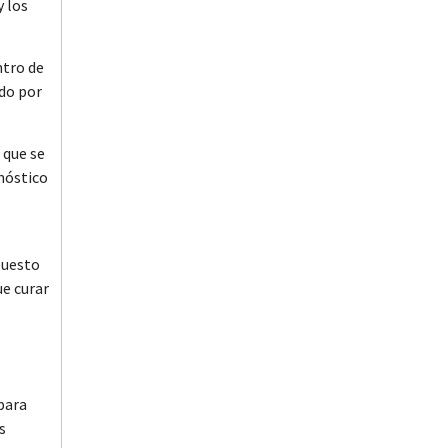
y los
ntro de
do por
 que se
gnóstico
puesto
ue curar
para
s