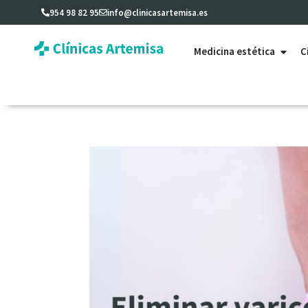
954 98 82 95
info@clinicasartemisa.es
Medicina estética
C