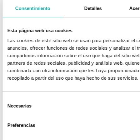
Consentimiento
Detalles
Acer
Limpiez
Esta página web usa cookies
facial
Las cookies de este sitio web se usan para personalizar el c
Una
anuncios, ofrecer funciones de redes sociales y analizar el t
limpieza
compartimos información sobre el uso que haga del sitio we
facial
partners de redes sociales, publicidad y análisis web, quien
es
combinarla con otra información que les haya proporcionado
un
recopilado a partir del uso que haya hecho de sus servicios.
Exosomas
tratamiento
Rejuv
El
básico
facial
tratamiento
de
Selección
con
cuidado
Los
Necesarias
de
exosomas
de
tratamie
consentimiento
Ácido
es
la
de
Hialurónico
Preferencias
una
piel
rejuvenec
La
técnica
cuyo
facial