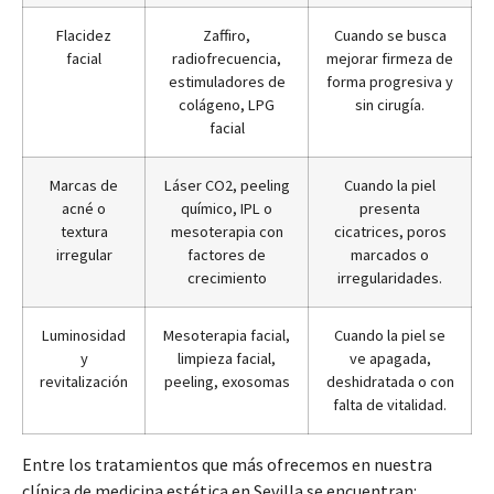
Flacidez
Zaffiro,
Cuando se busca
facial
radiofrecuencia,
mejorar firmeza de
estimuladores de
forma progresiva y
colágeno, LPG
sin cirugía.
facial
Marcas de
Láser CO2, peeling
Cuando la piel
acné o
químico, IPL o
presenta
textura
mesoterapia con
cicatrices, poros
irregular
factores de
marcados o
crecimiento
irregularidades.
Luminosidad
Mesoterapia facial,
Cuando la piel se
y
limpieza facial,
ve apagada,
revitalización
peeling, exosomas
deshidratada o con
falta de vitalidad.
Entre los tratamientos que más ofrecemos en nuestra
clínica de medicina estética en Sevilla se encuentran: