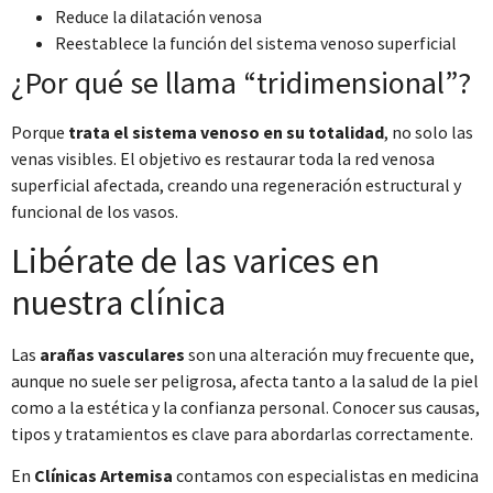
nuestros partners de redes sociales, publicidad y análisis
Reduce la dilatación venosa
web, quienes pueden combinarla con otra información
Reestablece la función del sistema venoso superficial
que les haya proporcionado o que hayan recopilado a
¿Por qué se llama “tridimensional”?
partir del uso que haya hecho de sus servicios.
Porque
trata el sistema venoso en su totalidad
, no solo las
Selección
venas visibles. El objetivo es restaurar toda la red venosa
Necesarias
de
superficial afectada, creando una regeneración estructural y
consentimiento
funcional de los vasos.
Preferencias
Libérate de las varices en
nuestra clínica
Estadística
Las
arañas vasculares
son una alteración muy frecuente que,
Marketing
aunque no suele ser peligrosa, afecta tanto a la salud de la piel
como a la estética y la confianza personal. Conocer sus causas,
tipos y tratamientos es clave para abordarlas correctamente.
En
Clínicas Artemisa
contamos con especialistas en medicina
Permitir todas