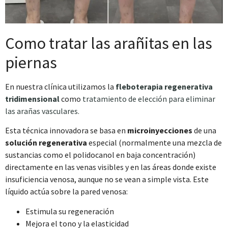
Como tratar las arañitas en las
piernas
En nuestra clínica utilizamos la
fleboterapia regenerativa
tridimensional
como
tratamiento de elección para eliminar
las arañas vasculares.
Esta técnica innovadora se basa en
microinyecciones
de una
Consentimiento
Detalles
Acerca de las cookies
solución regenerativa
especial (normalmente una mezcla de
sustancias como el polidocanol en baja concentración)
directamente en las venas visibles y en las áreas donde existe
Esta página web usa cookies
insuficiencia venosa, aunque no se vean a simple vista. Este
Las cookies de este sitio web se usan para personalizar
líquido actúa sobre la pared venosa:
el contenido y los anuncios, ofrecer funciones de redes
sociales y analizar el tráfico. Además, compartimos
Estimula su regeneración
información sobre el uso que haga del sitio web con
Mejora el tono y la elasticidad